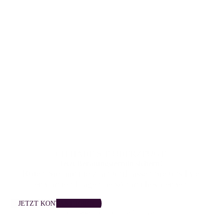
ICH HABE SIE ÜBERZEUGT?
Jetzt Beratungs­termin sichern!
Rufen Sie mich jetzt an und lassen Sie uns Ihre
rechtlichen Fragen persönlich besprechen.
JETZT KONTAKTIEREN
Ich freue mich auf Ihre Anfrage!