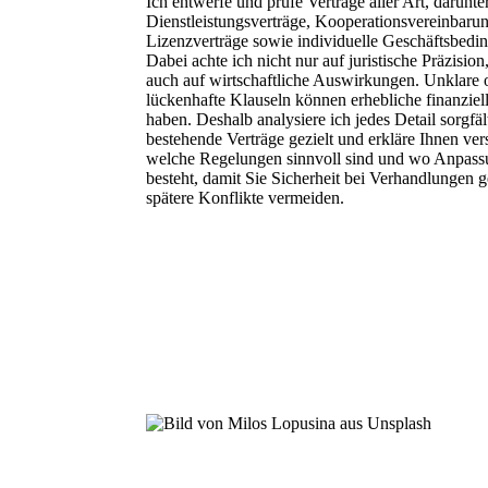
Ich entwerfe und prüfe Verträge aller Art, darunte
Dienstleistungsverträge, Kooperationsvereinbaru
Lizenzverträge sowie individuelle Geschäftsbedi
Dabei achte ich nicht nur auf juristische Präzisio
auch auf wirtschaftliche Auswirkungen. Unklare 
lückenhafte Klauseln können erhebliche finanziel
haben. Deshalb analysiere ich jedes Detail sorgfäl
bestehende Verträge gezielt und erkläre Ihnen ver
welche Regelungen sinnvoll sind und wo Anpass
besteht, damit Sie Sicherheit bei Verhandlungen
spätere Konflikte vermeiden.