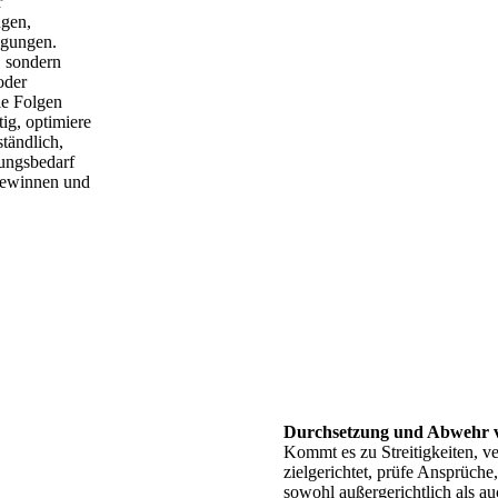
r
ngen,
ngungen.
n, sondern
oder
le Folgen
tig, optimiere
ständlich,
ungsbedarf
 gewinnen und
Durchsetzung und Abwehr 
Kommt es zu Streitigkeiten, ve
zielgerichtet, prüfe Ansprüche,
sowohl außergerichtlich als auc