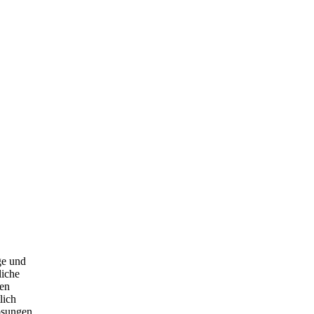
ge und
liche
hen
lich
ösungen,