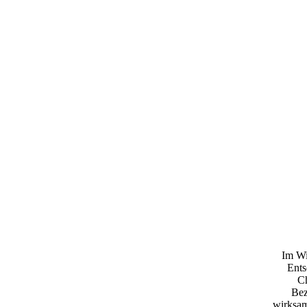
Im Wi
Ents
Ch
Bez
wirksam