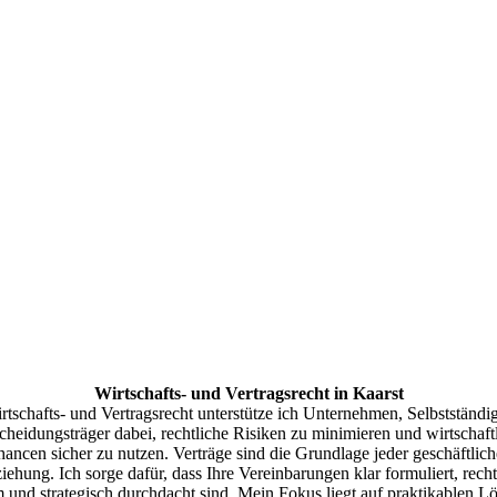
Wirtschafts- und Vertragsrecht in Kaarst
rtschafts- und Vertragsrecht unterstütze ich Unternehmen, Selbstständi
cheidungsträger dabei, rechtliche Risiken zu minimieren und wirtschaft
ancen sicher zu nutzen. Verträge sind die Grundlage jeder geschäftlic
iehung. Ich sorge dafür, dass Ihre Vereinbarungen klar formuliert, recht
 und strategisch durchdacht sind. Mein Fokus liegt auf praktikablen L