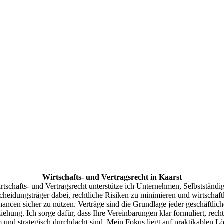
Wirtschafts- und Vertragsrecht in Kaarst
rtschafts- und Vertragsrecht unterstütze ich Unternehmen, Selbstständi
cheidungsträger dabei, rechtliche Risiken zu minimieren und wirtschaft
ancen sicher zu nutzen. Verträge sind die Grundlage jeder geschäftlic
iehung. Ich sorge dafür, dass Ihre Vereinbarungen klar formuliert, recht
 und strategisch durchdacht sind. Mein Fokus liegt auf praktikablen L