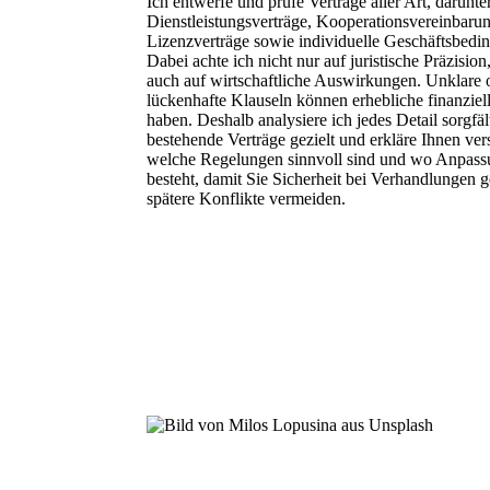
Ich entwerfe und prüfe Verträge aller Art, darunte
Dienstleistungsverträge, Kooperationsvereinbaru
Lizenzverträge sowie individuelle Geschäftsbedi
Dabei achte ich nicht nur auf juristische Präzisio
auch auf wirtschaftliche Auswirkungen. Unklare 
lückenhafte Klauseln können erhebliche finanziel
haben. Deshalb analysiere ich jedes Detail sorgfäl
bestehende Verträge gezielt und erkläre Ihnen ver
welche Regelungen sinnvoll sind und wo Anpass
besteht, damit Sie Sicherheit bei Verhandlungen
spätere Konflikte vermeiden.