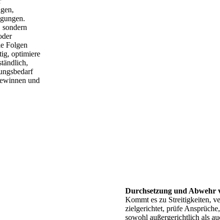
r
ngen,
ngungen.
n, sondern
oder
le Folgen
tig, optimiere
ständlich,
ungsbedarf
 gewinnen und
Durchsetzung und Abwehr 
Kommt es zu Streitigkeiten, ve
zielgerichtet, prüfe Ansprüche,
sowohl außergerichtlich als auc