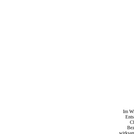
Im Wi
Ents
Ch
Bez
wirksam