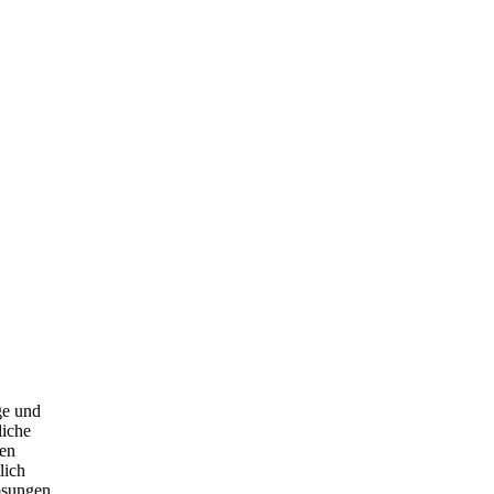
ge und
liche
hen
lich
ösungen,