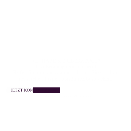
ICH HABE SIE ÜBERZEUGT?
Jetzt Beratungs­termin sichern!
Rufen Sie mich jetzt an und lassen Sie uns Ihre
rechtlichen Fragen persönlich besprechen.
JETZT KONTAKTIEREN
Ich freue mich auf Ihre Anfrage!