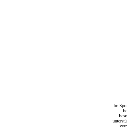
Im Spor
be
beso
unterstü
ver