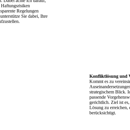
. Dabei achte ich darauf,
d Haftungsrisiken
nsparente Regelungen
unterstütze Sie dabei, Ihre
ufzustellen.
Konfliktlösung und 
Kommt es zu vereinsin
Auseinandersetzungen,
strategischem Blick. I
passende Vorgehenswei
gerichtlich. Ziel ist e
Lösung zu erreichen, d
berücksichtigt.