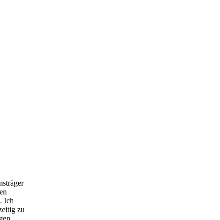
nsträger
gen
. Ich
eitig zu
gen.